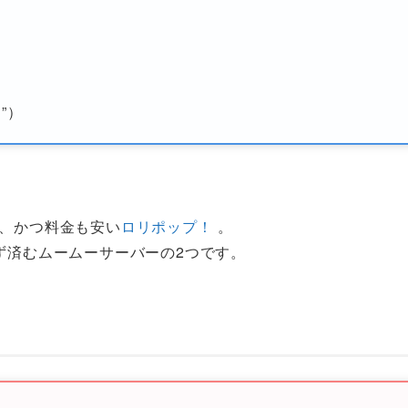
”）
で、かつ料金も安い
ロリポップ！
。
ず済むムームーサーバーの2つです。
ー