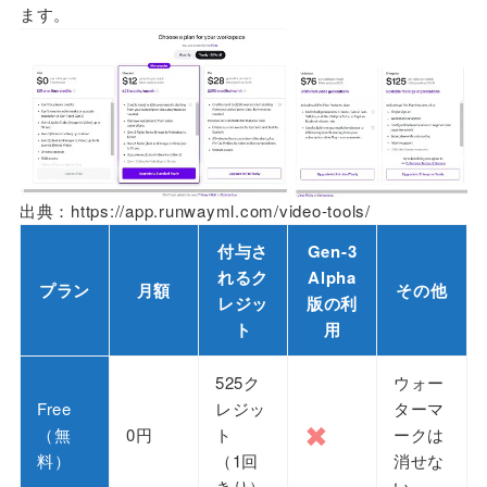
ます。
出典：https://app.runwayml.com/video-tools/
付与さ
Gen-3
れるク
Alpha
プラン
月額
その他
レジッ
版の利
ト
用
525ク
ウォー
Free
レジッ
ターマ
✖
（無
0円
ト
ークは
料）
（1回
消せな
きり）
い