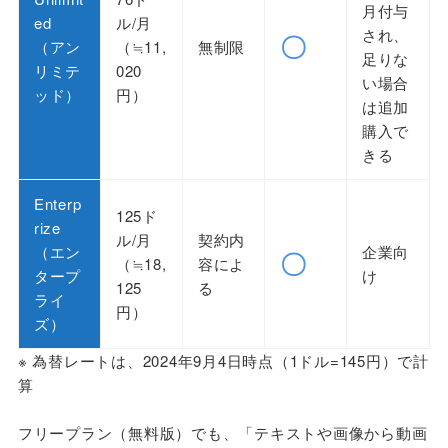
月付与
ed
ル/月
され、
〇
（アン
（≒11,
無制限
足りな
リミテ
020
い場合
ッド）
円）
は追加
購入で
きる
Enterp
125ド
rize
ル/月
契約内
（エン
企業向
〇
（≒18,
容によ
タープ
け
125
る
ライ
円）
ズ）
※ 為替レートは、2024年9月4日時点（1ドル=145円）で計
算
フリープラン（無料版）でも、「テキストや画像から動画