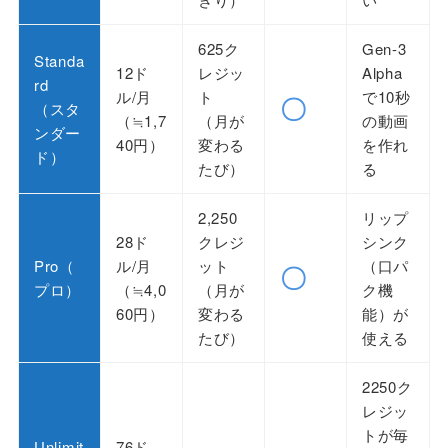
625ク
Gen-3
Standa
12ド
レジッ
Alpha
rd
ル/月
ト
で10秒
〇
（スタ
（≒1,7
（月が
の動画
ンダー
40円）
変わる
を作れ
ド）
たび）
る
2,250
リップ
28ド
クレジ
シンク
Pro（
ル/月
ット
（口パ
〇
プロ）
（≒4,0
（月が
ク機
60円）
変わる
能）が
たび）
使える
2250ク
レジッ
トが毎
Unlimit
76ド