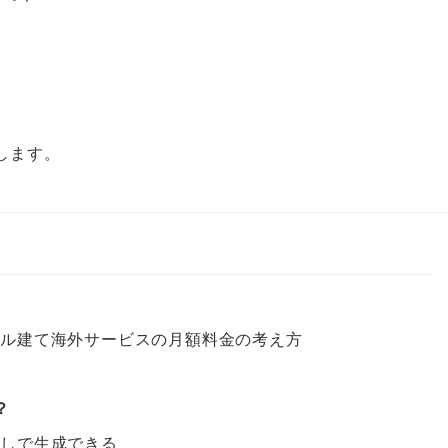
します。
ドル建て海外サービスの月額料金の考え方
？
？
なしで生成できる