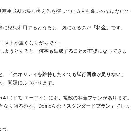
、動画生成AIの乗り換え先を探している人も多いのではないで
実際に継続利用するとなると、気になるのが
「料金」
です。
成コストが重くなりがちです。
ードしようとすると、
何本も生成することが前提
になってきま
と、
「クオリティを維持したくても試行回数が足りない」
と、問題にぶつかります。
oAI
（ドモ エーアイ）にも、複数の料金プランがあります
なり得るのが、DomoAIの
「スタンダードプラン」
でしょ
つつ、