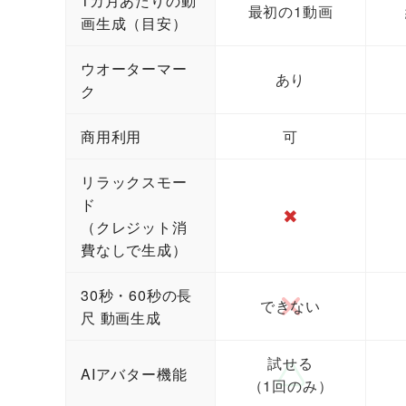
1カ月あたりの動
最初の1動画
画生成（目安）
ウオーターマー
あり
ク
商用利用
可
リラックスモー
ド
✖
（クレジット消
費なしで生成）
30秒・60秒の長
できない
尺 動画生成
試せる
AIアバター機能
（1回のみ）