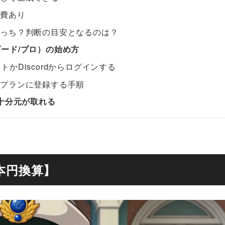
消費あり
どっち？判断の目安となるのは？
ダード/プロ）の始め方
ントかDiscordからログインする
料プランに登録する手順
十分元が取れる
本円換算】