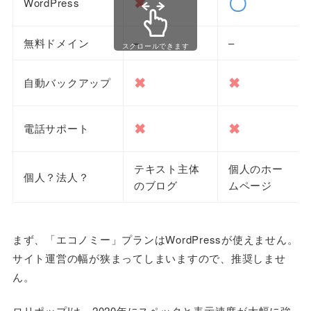
〇
✖
WordPress
無料ドメイン
–
–
スクロールできます
✖
✖
自動バックアップ
✖
✖
電話サポート
テキスト主体
個人のホー
個人？法人？
のブログ
ムページ
まず、「エコノミー」プランはWordPressが使えません。
サイト運営の幅が狭まってしまいますので、推奨しませ
ん。
ロリポップ!は、2020年にスペックと表示速度が大幅に強