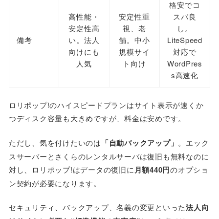
格安でコ
高性能・
安定性重
スパ良
安定性高
視、老
し。
備考
い。法人
舗。中小
LiteSpeed
向けにも
規模サイ
対応で
人気
ト向け
WordPres
s高速化
ロリポップ!のハイスピードプランはサイト表示が速くか
つディスク容量も大きめですが、料金は安めです。
ただし、気を付けたいのは
「自動バックアップ」
。エック
スサーバーとさくらのレンタルサーバは復旧も無料なのに
対し、ロリポップ!はデータの復旧に
月額440円
のオプショ
ン契約が必要になります。
セキュリティ、バックアップ、名義の変更といった
法人向