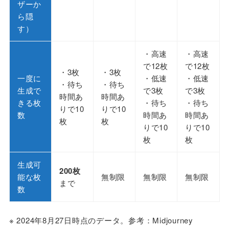
ザーか
ら隠
す）
・高速
・高速
で12枚
で12枚
・3枚
・3枚
一度に
・低速
・低速
・待ち
・待ち
生成で
で3枚
で3枚
時間あ
時間あ
きる枚
・待ち
・待ち
りで10
りで10
数
時間あ
時間あ
枚
枚
りで10
りで10
枚
枚
生成可
200枚
能な枚
無制限
無制限
無制限
まで
数
※ 2024年8月27日時点のデータ。参考：
Midjourney