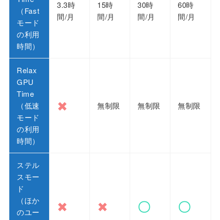
3.3時
15時
30時
60時
（Fast
間/月
間/月
間/月
間/月
モード
の利用
時間）
Relax
GPU
Time
✖
（低速
無制限
無制限
無制限
モード
の利用
時間）
ステル
スモー
ド
（ほか
✖
✖
〇
〇
のユー