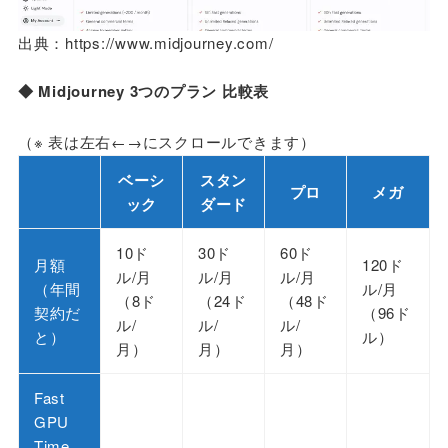
出典：https://www.midjourney.com/
◆ Midjourney 3つのプラン 比較表
（※ 表は左右←→にスクロールできます）
ベーシ
スタン
プロ
メガ
ック
ダード
10ド
30ド
60ド
月額
120ド
ル/月
ル/月
ル/月
（年間
ル/月
（8ド
（24ド
（48ド
契約だ
（96ド
ル/
ル/
ル/
と）
ル）
月）
月）
月）
Fast
GPU
Time